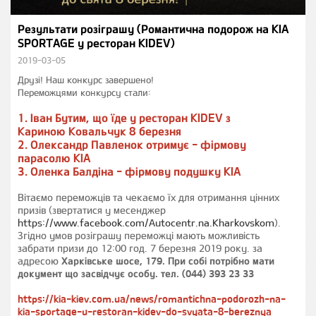
Результати розіграшу (Романтична подорож на KIA
SPORTAGE у ресторан KIDEV)
2019-03-05
Друзі! Наш конкурс завершено!
Переможцями конкурсу стали:
1. Іван Бутим, що їде у ресторан KIDEV з
Кариною Ковальчук 8 березня
2. Олександр Павленок отримує - фірмову
парасолю KIA
3. Оленка Балдіна - фірмову подушку KIA
Вітаємо переможців та чекаємо їх для отримання цінних
призів (звертатися у месенджер
https://www.facebook.com/Autocentr.na.Kharkovskom
).
Згідно умов розіграшу переможці мають можливість
забрати призи до 12:00 год. 7 березня 2019 року. за
адресою
Харківське шосе, 179. При собі потрібно мати
документ що засвідчує особу. тел. (044) 393 23 33
https://kia-kiev.com.ua/news/romantichna-podorozh-na-
kia-sportage-u-restoran-kidev-do-svyata-8-bereznya