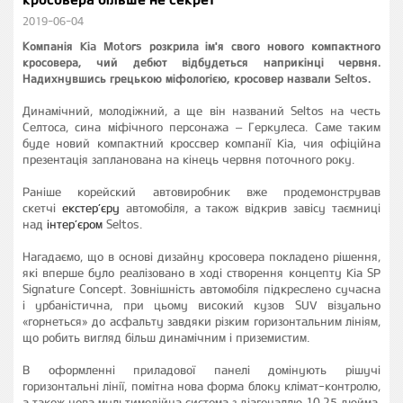
2019-06-04
Компанія Kia Motors розкрила ім'я свого нового компактного
кросовера, чий дебют відбудеться наприкінці червня.
Надихнувшись грецькою міфологією, кросовер назвали Seltos.
Динамічний, молодіжний, а ще він названий Seltos на честь
Селтоса, сина міфічного персонажа – Геркулеса. Саме таким
буде новий компактний кроссвер компанії Kia, чия офіційна
презентація запланована на кінець червня поточного року.
Раніше корейский автовиробник вже продемонстрував
скетчі
екстер’єру
автомобіля, а також відкрив завісу таємниці
над
інтер’єром
Seltos.
Нагадаємо, що в основі дизайну кросовера покладено рішення,
які вперше було реалізовано в ході створення концепту Kia SP
Signature Concept. Зовнішність автомобіля підкреслено сучасна
і урбаністична, при цьому високий кузов SUV візуально
«горнеться» до асфальту завдяки різким горизонтальним лініям,
що робить вигляд більш динамічним і приземистим.
В оформленні приладової панелі домінують рішучі
горизонтальні лінії, помітна нова форма блоку клімат-контролю,
а також нова мультимедійна система з діагоналлю 10,25 дюйма.