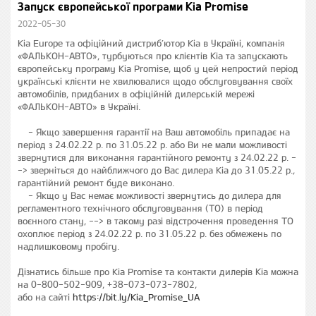
Запуск європейської програми Kia Promise
2022-05-30
Kia Europe та офіційний дистриб’ютор Kia в Україні, компанія
«ФАЛЬКОН-АВТО», турбуються про клієнтів Кіа та запускають
європейську програму Kia Promise, щоб у цей непростий період
українські клієнти не хвилювалися щодо обслуговування своїх
автомобілів, придбаних в офіційній дилерській мережі
«ФАЛЬКОН-АВТО» в Україні.
Якщо завершення гарантії на Ваш автомобіль припадає на
період з 24.02.22 р. по 31.05.22 р. або Ви не мали можливості
звернутися для виконання гарантійного ремонту з 24.02.22 р. -
-> зверніться до найближчого до Вас дилера Kia до 31.05.22 р.,
гарантійний ремонт буде виконано.
Якщо у Вас немає можливості звернутись до дилера для
регламентного технічного обслуговування (ТО) в період
воєнного стану, --> в такому разі відстрочення проведення ТО
охоплює період з 24.02.22 р. по 31.05.22 р. без обмежень по
надлишковому пробігу.
Дізнатись більше про Kia Promise та контакти дилерів Кіа можна
на 0-800-502-909, +38-073-073-7802,
або на сайті
https://bit.ly/Kia_Promise_UA