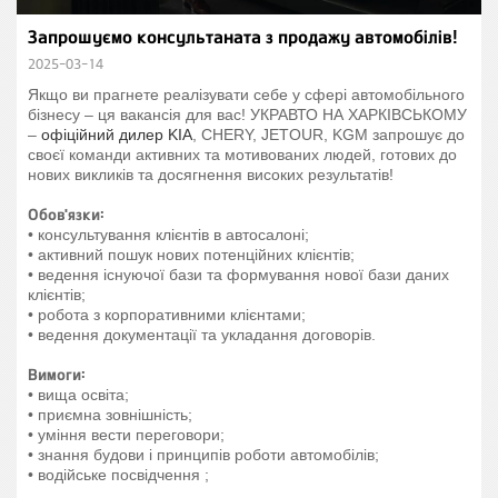
Запрошуємо консультаната з продажу автомобілів!
2025-03-14
Якщо ви прагнете реалізувати себе у сфері автомобільного
бізнесу – ця вакансія для вас! УКРАВТО НА ХАРКІВСЬКОМУ
–
офіційний дилер KIA
, CHERY, JETOUR, KGM запрошує до
своєї команди активних та мотивованих людей, готових до
нових викликів та досягнення високих результатів!
Обов'язки:
• консультування клієнтів в автосалоні;
• активний пошук нових потенційних клієнтів;
• ведення існуючої бази та формування нової бази даних
клієнтів;
• робота з корпоративними клієнтами;
• ведення документації та укладання договорів.
Вимоги:
• вища освіта;
• приємна зовнішність;
• уміння вести переговори;
• знання будови і принципів роботи автомобілів;
• водійське посвідчення ;