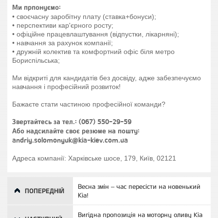
Ми прпонуємо:
• своєчасну заробітну плату (ставка+бонуси);
• перспективи кар'єрного росту;
• офіційне працевлаштування (відпустки, лікарняні);
• навчання за рахунок компанії;
• дружній колектив та комфортний офіс біля метро
Бориспільська;
Ми відкриті для кандидатів без досвіду, адже забезпечуємо
навчання і професійний розвиток!
Бажаєте стати частиною професійної команди?
Звертайтесь за тел.: (067) 550-29-59
Або надсилайте своє резюме на пошту:
andriy.solomonyuk@kia-kiev.com.ua
Адреса компанії: Харківське шосе, 179, Київ, 02121
Весна змін – час пересісти на новенький
ПОПЕРЕДНІЙ
Кіа!
Вигідна пропозиція на моторну оливу Kia