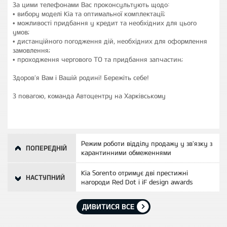
За цими телефонами Вас проконсультують щодо:
• вибору моделі Kia та оптимальної комплектації;
• можливості придбання у кредит та необхідних для цього
умов;
• дистанційного погодження дій, необхідних для оформлення
замовлення;
• проходження чергового ТО та придбання запчастин;
Здоров’я Вам і Вашій родині! Бережіть себе!
З повагою, команда Автоцентру на Харківському
Режим роботи відділу продажу у зв'язку з
ПОПЕРЕДНІЙ
карантинними обмеженнями
Kia Sorento отримує дві престижні
НАСТУПНИЙ
нагороди Red Dot і iF design awards
ДИВИТИСЯ ВСЕ