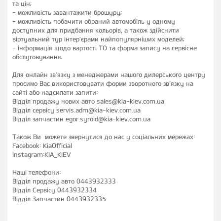
та цін;
- можливість завантажити брошуру;
- можливість побачити обраний автомобіль у одному
доступних для придбання кольорів, а також здійснити
віртуальний тур інтер’єрами найпопулярніших моделей;
- інформація щодо вартості ТО та форма запису на сервісне
обслуговування;
Для онлайн зв’язку з менеджерами нашого дилерського центру
просимо Вас використовувати форми зворотного зв’язку на
сайті або надсилати запити:
Відділ продажу нових авто sales@kia-kiev.com.ua
Відділ сервісу servis.adm@kia-kiev.com.ua
Відділ запчастин egor.syroid@kia-kiev.com.ua
Також Ви можете звернутися до нас у соціальних мережах:
Facebook: KiaOfficial
Instagram:KIA_KIEV
Наші телефони:
Відділ продажу авто 0443932333
Відділ Сервісу 0443932334
Відділ Запчастин 0443932335