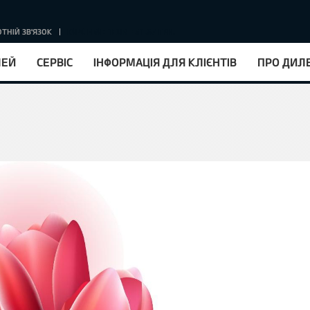
ТНІЙ ЗВ'ЯЗОК
КУРС НБУ : 1EUR = 51.67 ГРН.
ЛЕЙ
СЕРВІС
ІНФОРМАЦІЯ ДЛЯ КЛІЄНТІВ
ПРО ДИЛ