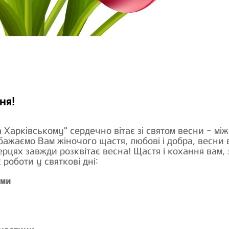
ня!
 Харківському" сердечно вітає зі святом весни - м
і бажаємо Вам жіночого щастя, любові і добра, весни 
ерцях завжди розквітає весна! Щастя і кохання вам, 
 роботи у святкові дні:
ями