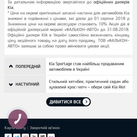
За детальною інформацією звертайтеся до
офіційних дилерів
Kia
.
* Ціни на окремі оригінальні запасні частини для автомобілів Kia
знижені в порівнянні з цінами, які діяли до 01 серпня 2018 р
Зниження ціни на окремі аксесуари становить 10%. Акція діє в
офіційній дилерській мережі «ФАЛЬКОН-АВТО» до 31.08.2018.
Офіційні дилери KIA в Україні самостійно визначають кінцеву
ціну акційного товару на дату його продажу. ТОВ «ФАЛЬКОН-
АВТО» залишає за собою право змінювати умови акції.
Kia Sportage став найбільш продаваним
ПОПЕРЕДНІЙ
автомобілем в Україні
Стильний хетчбек, практичний седан або
НАСТУПНИЙ
зухвалий крос-хетч – обери свій Kia Rio!
ДИВИТИСЯ ВСЕ
Карта сайту
Зворотній зв'язок
|