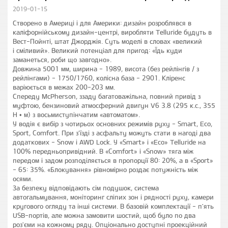
2019-01-15
Створено в Америці і для Америки: дизайн розроблявся в
каліфорнійському дизайн-центрі, виробляти Telluride будуть в
Вест-Пойнті, штат Джорджія. Суть моделі в словах «великий
і сміливий». Великий потенціал для пригод: «Їдь куди
заманеться, роби що завгодно».
Довжина 5001 мм, ширина - 1989, висота (без рейлінгів / з
рейлінгами) - 1750/1760, колісна база - 2901. Кліренс
варіюється в межах 200-203 мм.
Спереду McPherson, ззаду багатоважільна, повний привід з
муфтою, бензиновий атмосферний двигун V6 3.8 (295 к.с., 355
Н • м) з восьмиступінчатим «автоматом».
У водія є вибір з чотирьох основних режимів руху - Smart, Eco,
Sport, Comfort. При з'їзді з асфальту можуть стати в нагоді два
додаткових - Snow і AWD Lock. У «Smart» і «Eco» Telluride на
100% передньопривідний. В «Comfort» і «Snow» тяга між
передом і задом розподіляється в пропорції 80: 20%, а в «Sport»
- 65: 35%. «Блокування» рівномірно роздає потужність між
осями.
За безпеку відповідають сім подушок, система
автогальмування, моніторинг сліпих зон і рядності руху, камери
кругового огляду та інші системи. В базовій комплектації - п'ять
USB-портів, але можна замовити шостий, щоб було по два
роз'єми на кожному ряду. Опціонально доступні проекційний