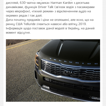
дисплей, 630-ватна «музика» Harman Kardon з десятьма
динаміками, функція Driver Talk (зв'язок водія з пасажирами
через мікрофон), «тихий режим» з відключенням аудіо на
окремих рядах і так далі.
Дата початку продажів і ціни не оголошені, але ясно, що на
ринку США Telluride з'явиться навесні або влітку 2019.
Інформація щодо поставок даної моделі в Україну, на даний
момент відсутня.