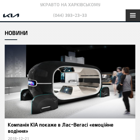
УКРАВТО НА ХАРКІВСЬКОМУ
(044) 393-23-33
НОВИНИ
Компанія KIA покаже в Лас-Вегасі «емоційне
водіння»
2018-12-21