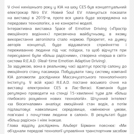
У січні нинішнього року у KIA на шоу CES був концептуальний
електрокар Niro EV. Новий Soul EV планується показати
на виставці в 2019-м, проте вся увага буде зосереджена на
передових технологіях, а не конкретні моделі.
Інтерактивна виставка Space of Emotive Driving («Простір
емоційного водіння») присвячена майбутньому, в якому
використання автопілота стало нормою. Пріоритет, на думку
авторів концепції, буде віддаватися сприйняттю і
переживанню людини під час поїздки, та щоб відчуття при
пересуванні були «більш радісними», створена «перша в світі»
система R.E.A.D. (Real-time Emotion Adaptive Driving).
За задумкою, вона в реальному часі адаптує простір салону до
емоційного стану пасажира. Побудувати таку систему компанії
KIA допомогли дослідники Массачусетського технологічного
інституту. У всій красі R.E.A.D. постане восьмого січня на
виставці електроніки CES в Лас-Вегасі. Компанія буде
регулярно проводити на стенді 15-хвилинні тури для «більш
глибокого розуміння нових технологій». Штучний інтелект
«за біосигналами» аналізує емоційний стан водія, а потім
підлаштовує навколишнє середовище, «змінюючи умови,
пов'язані з почуттями людини в салоні». В результаті буде
«більш радісно» і ніяк інакше.
Глава відділу досліджень Альберт Бірманн пояснює: «Ми
об'єднали передові технології управління транспортним засобом