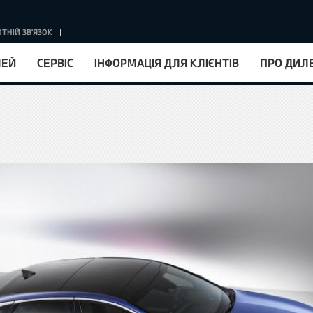
ТНІЙ ЗВ'ЯЗОК
КУРС НБУ : 1EUR = 51.63 ГРН.
ЛЕЙ
СЕРВІС
ІНФОРМАЦІЯ ДЛЯ КЛІЄНТІВ
ПРО ДИЛ