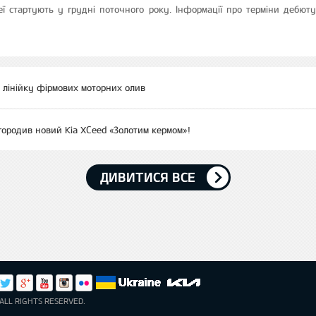
ї стартують у грудні поточного року. Інформації про терміни дебю
є лінійку фірмових моторних олив
агородив новий Kia XCeed «Золотим кермом»!
ДИВИТИСЯ ВСЕ
ALL RIGHTS RESERVED.