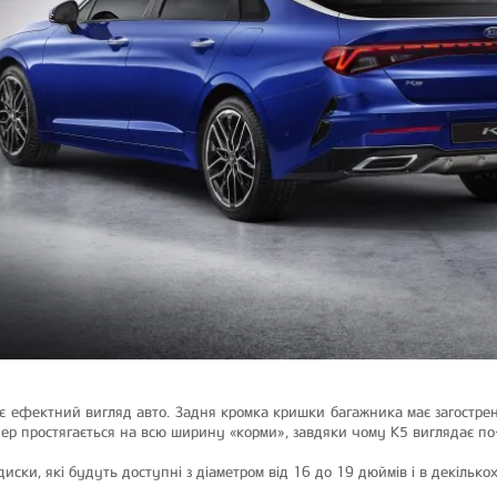
є ефектний вигляд авто. Задня кромка кришки багажника має загострен
епер простягається на всю ширину «корми», завдяки чому К5 виглядає по
иски, які будуть доступні з діаметром від 16 до 19 дюймів і в декілько