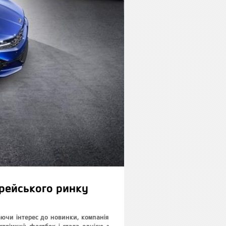
орейського ринку
ваючи інтерес до новинки, компанія
трімкий фастбек і стала однією з