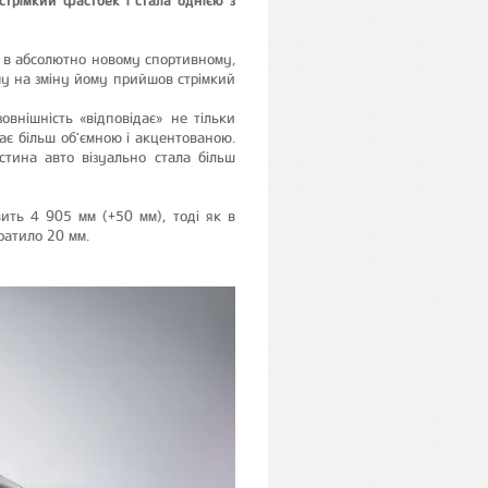
ю в абсолютно новому спортивному,
му на зміну йому прийшов стрімкий
внішність «відповідає» не тільки
ає більш об'ємною і акцентованою.
стина авто візуально стала більш
ить 4 905 мм (+50 мм), тоді як в
ратило 20 мм.