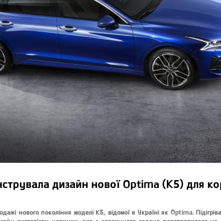
струвала дизайн нової Optima (K5) для к
одажі нового покоління моделі K5, відомої в Україні як Optima. Підігрі
зайн екстер'єру новинки, яка з класичного седана перетворилася на с