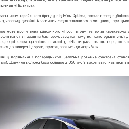
влений «Ніс тигра».
вальникам корейського бренду під ім'ям Optima, постає перед публіко
ь зухвалому дизайні. Класичний седан залишився в минулому, при цьо
ає нове прочитання класичного «Носу тигра»: тепер за характерну зо
ьєфні капот з переднім бампером, завдяки чому вся конструкція вигляд
ітлодіодні фари органічно вписані у «Ніс тигра», так що передня ча
ться до поверхні дороги, приготувавшись до «стрибка».
ні у порівнянні з попередником. Загальна довжина фастбека станов
мм). Довжина колісної бази складає 2 850 мм. У висоті авто, навпаки вт