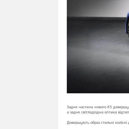
Задня частина нового К5 довершу
а задня світлодіодна оптика відт
Довершують образ стильні колісні д