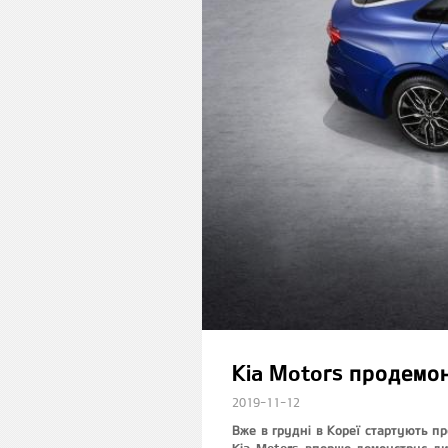
Kia Motors продемон
2019-11-12
Вже в грудні в Кореї стартують пр
Kia Motors вперше демонструє ди