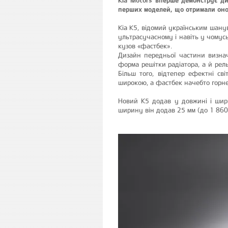
перших моделей, що отримали оно
Kia K5, відомий українським шану
ультрасучасному і навіть у чомус
кузов «фастбек».
Дизайн передньої частини визнач
форма решітки радіатора, а й рел
Більш того, відтепер ефектні св
широкою, а фастбек начебто горне
Новий К5 додав у довжині і шири
ширину він додав 25 мм (до 1 860 