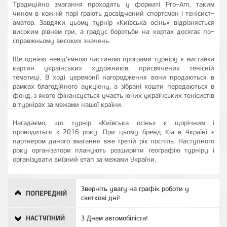
Традиційно змагання проходять у форматі Pro-Am, таким
чином в кожній парі грають досвідчений спортсмен і тенісист-
аматор. Завдяки цьому турнір «Київська осінь» відрізняється
високим рівнем гри, а градус боротьби на кортах досягає по-
справжньому високих значень.
Ще однією невід'ємною частиною програми турніру є виставка
картин українських художників, присвячених тенісній
тематиці. В ході церемонії нагородження вони продаються в
рамках благодійного аукціону, а зібрані кошти передаються в
фонд, з якого фінансується участь юних українських тенісистів
в турнірах за межами нашої країни.
Нагадаємо, що турнір «Київська осінь» є щорічним і
проводиться з 2016 року. При цьому бренд Kia в Україні є
партнером даного змагання вже третій рік поспіль. Наступного
року організатори планують розширити географію турніру і
організувати виїзний етап за межами України.
Зверніть увагу на графік роботи у
ПОПЕРЕДНІЙ
святкові дні!
НАСТУПНИЙ
З Днем автомобіліста!