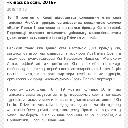
«Київська осінь 2019»
2019-10-18
18-19 жовтня у Києві відбудеться фінальний етап серії
тенісних Pro-Am турнірів, організованих юридичною фірмою
«Брати Попко і партнери» за підтримки бренду Kia в Україні.
Переможці змагання отримають унікальну можливість стати
учасниками активності Kia Lucky Drive to Australia
.
Великий теніс вже давно став частиною ДНК бренду Kia,
завдяки багаторічній співпраці з турніром Australian Open, а
також бренд-амбасадором Kia Рафаелем Надалем. «Фалькон-
Авто», офіційний дистриб'ютор Kia в Україні, підтримує
глобальну ініціативу корейського автовиробника і третій рік
поспіль виступає в ролі партнера серії тенісних турнірів,
організованих юридичною
фірмою
«Брати Попко і партнери».
Протягом двох днів, 18 і 19 жовтня, близько 60-ти пар
тенісистів змагатимуться за титул переможців серії з чотирьох
турнірів, а також за можливість стати учасниками активності Kia
Lucky Drive to Australia і відвідати один з матчів турніру
Australian Open у січні наступного року. Приємно, що участь у
змаганнях беруть не тільки шанувальники тенісу з України, а й
Прибалтики, Білорусі, Німеччини.